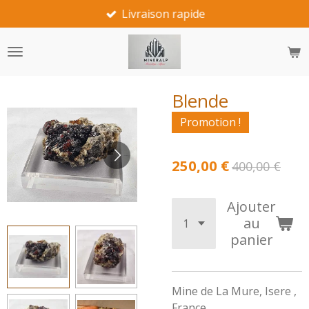
Livraison rapide
Passer
au
contenu
principal
Blende
Promotion !
250,00 €
400,00 €
Ajouter
au
panier
Mine de La Mure, Isere ,
France