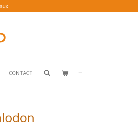
aux
P
CONTACT
alodon