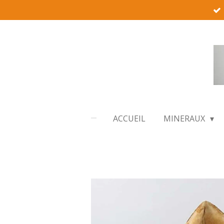
Passer
au
contenu
principal
ACCUEIL
MINERAUX