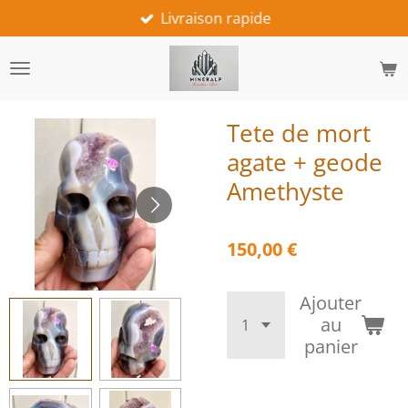
Livraison rapide
Passer
au
contenu
principal
Tete de mort
agate + geode
Amethyste
150,00 €
Ajouter
au
panier